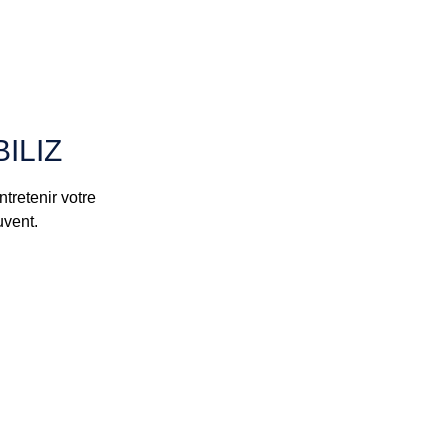
ILIZ
tretenir votre
uvent.