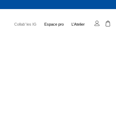
Collab’ les IG
Espace pro
L’Atelier