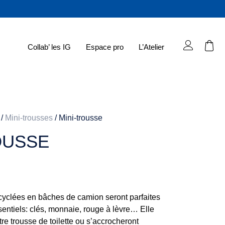
Collab’ les IG
Espace pro
L’Atelier
/
Mini-trousses
/ Mini-trousse
OUSSE
cyclées en bâches de camion seront parfaites
sentiels: clés, monnaie, rouge à lèvre… Elle
re trousse de toilette ou s’accrocheront