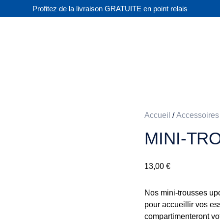
Profitez de la livraison GRATUITE en point relais
Accueil
/
Accessoires
MINI-TR
13,00
€
Nos mini-trousses up
pour accueillir vos es
compartimenteront vot